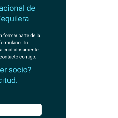
acional de
Tequilera
n formar parte de la
formulario. Tu
ada cuidadosamente
contacto contigo.
ser socio?
citud.